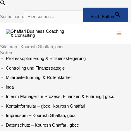
Zum
Inhalt
springen
Suche nach:
Such-Button
Site map– Kourosh Ghaffari, gbcc
Seiten
Prozessoptimierung & Effizienzsteigerung
Controlling und Finanzstrategie
Mitarbeiterführung & Rollenklarheit
inqa
Interim Manager für Prozess, Finanzen & Führung | gbcc
Kontaktformular – gbcc, Kourosh Ghaffari
Impressum – Kourosh Ghaffari, gbcc
Datenschutz – Kourosh Ghaffari, gbcc