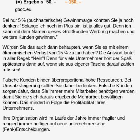
(=)
Ergebnis
50, –
– 150, –
gbcc.eu
Bei nur 5 % (buchhalterische) Gewinnmarge könnten Sie ja noch
denken: “Solange ich noch im Plus bin, ist ja alles gut. Denn ich
kann mit dem Namen dieses Großkunden Werbung machen und
weitere Kunden gewinnen.”
Würden Sie das auch dann behaupten, wenn Sie es mit einem
ökonomischen
Verlust
von 15 % zu tun haben? Die Antwort lautet
in aller Regel: “Nein”! Denn für viele Unternehmer hört der Spaß
spätestens dann auf, wenn sie aus eigener Tasche darauf zahlen
müssen!
Falsche Kunden binden überproportional hohe Ressourcen. Bei
Umsatzsteigerung sollten Sie daher bedenken: Falsche Kunden
sorgen dafür, dass Sie immer mehr Mitarbeiter benötigen werden,
damit Sie die sich daraus ergebende Mehrarbeit bewältigen
können. Das mindert in Folge die Profitabilität Ihres
Unternehmens.
Ihre Organisation wird im Laufe der Jahre immer fragiler und
reagiert immer heftiger auf neue unternehmerische
(Fehl-)Entscheidungen.