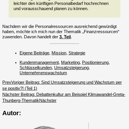
leichter den künftigen Personalbedarf hochrechnen
und vorausschauend planen zu können.
Nachdem wir die Personalressourcen ausreichend gewürdigt
haben, möchte ich mich nun der Thematik „Finanzressourcen“
zuwenden. Davon handelt der
3. Teil
.
Eigene Beiträge
,
Mission
,
Strategie
Kundenmanagement
,
Marketing
,
Positionierung
,
Schlüsselkunden
,
Umsatzsteigerung
,
Unternehmenswachstum
Prev
Voriger Beitrag:
Sind Umsatzsteigerung und Wachstum per
se positiv?! (Teil 1)
Nächster Beitrag:
Debattenkultur am Beispiel Klimawandel-Greta-
Thunberg-Thematik
Nächster
Autor: