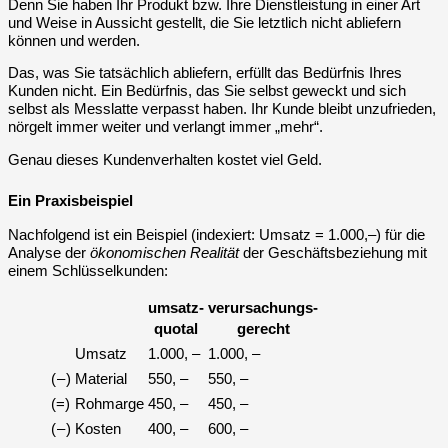
Denn Sie haben Ihr Produkt bzw. Ihre Dienstleistung in einer Art
und Weise in Aussicht gestellt, die Sie letztlich nicht abliefern
können und werden.
Das, was Sie tatsächlich abliefern, erfüllt das Bedürfnis Ihres
Kunden nicht. Ein Bedürfnis, das Sie selbst geweckt und sich
selbst als Messlatte verpasst haben. Ihr Kunde bleibt unzufrieden,
nörgelt immer weiter und verlangt immer „mehr“.
Genau dieses Kundenverhalten kostet viel Geld.
Ein Praxisbeispiel
Nachfolgend ist ein Beispiel (indexiert: Umsatz = 1.000,⁠–) für die
Analyse der
ökonomischen Realität
der Geschäftsbeziehung mit
einem Schlüsselkunden:
umsatz-
verursachungs-
quotal
gerecht
Umsatz
1.000, –
1.000, –
( – )
Material
550, –
550, –
(=)
Rohmarge
450, –
450, –
( – )
Kosten
400, –
600, –