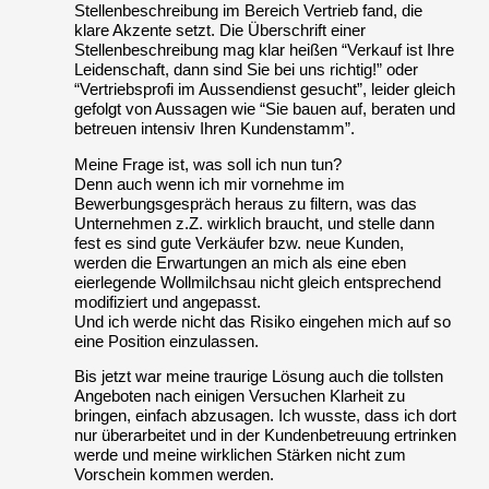
Stellenbeschreibung im Bereich Vertrieb fand, die
klare Akzente setzt. Die Überschrift einer
Stellenbeschreibung mag klar heißen “Verkauf ist Ihre
Leidenschaft, dann sind Sie bei uns richtig!” oder
“Vertriebsprofi im Aussendienst gesucht”, leider gleich
gefolgt von Aussagen wie “Sie bauen auf, beraten und
betreuen intensiv Ihren Kundenstamm”.
Meine Frage ist, was soll ich nun tun?
Denn auch wenn ich mir vornehme im
Bewerbungsgespräch heraus zu filtern, was das
Unternehmen z.Z. wirklich braucht, und stelle dann
fest es sind gute Verkäufer bzw. neue Kunden,
werden die Erwartungen an mich als eine eben
eierlegende Wollmilchsau nicht gleich entsprechend
modifiziert und angepasst.
Und ich werde nicht das Risiko eingehen mich auf so
eine Position einzulassen.
Bis jetzt war meine traurige Lösung auch die tollsten
Angeboten nach einigen Versuchen Klarheit zu
bringen, einfach abzusagen. Ich wusste, dass ich dort
nur überarbeitet und in der Kundenbetreuung ertrinken
werde und meine wirklichen Stärken nicht zum
Vorschein kommen werden.