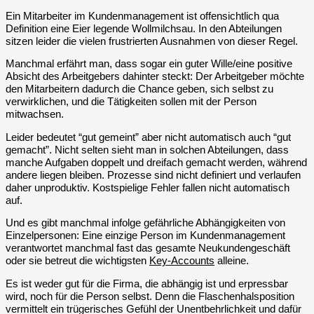
Ein Mitarbeiter im Kundenmanagement ist offensichtlich qua
Definition eine Eier legende Wollmilchsau. In den Abteilungen
sitzen leider die vielen frustrierten Ausnahmen von dieser Regel.
Manchmal erfährt man, dass sogar ein guter Wille/eine positive
Absicht des Arbeitgebers dahinter steckt: Der Arbeitgeber möchte
den Mitarbeitern dadurch die Chance geben, sich selbst zu
verwirklichen, und die Tätigkeiten sollen mit der Person
mitwachsen.
Leider bedeutet “gut gemeint” aber nicht automatisch auch “gut
gemacht”. Nicht selten sieht man in solchen Abteilungen, dass
manche Aufgaben doppelt und dreifach gemacht werden, während
andere liegen bleiben. Prozesse sind nicht definiert und verlaufen
daher unproduktiv. Kostspielige Fehler fallen nicht automatisch
auf.
Und es gibt manchmal infolge gefährliche Abhängigkeiten von
Einzelpersonen: Eine einzige Person im Kundenmanagement
verantwortet manchmal fast das gesamte Neukundengeschäft
oder sie betreut die wichtigsten
Key-Accounts
alleine.
Es ist weder gut für die Firma, die abhängig ist und erpressbar
wird, noch für die Person selbst. Denn die Flaschenhalsposition
vermittelt ein trügerisches Gefühl der Unentbehrlichkeit und dafür