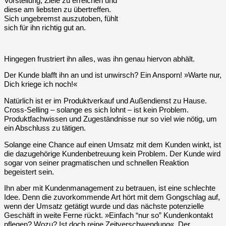
Vorstellung, Ziele zu erreichen und
diese am liebsten zu übertreffen.
Sich ungebremst auszutoben, fühlt
sich für ihn richtig gut an.
Hingegen frustriert ihn alles, was ihn genau hiervon abhält.
Der Kunde blafft ihn an und ist unwirsch? Ein Ansporn! »Warte nur,
Dich kriege ich noch!«
Natürlich ist er im Produktverkauf und Außendienst zu Hause.
Cross-Selling – solange es sich lohnt – ist kein Problem.
Produktfachwissen und Zugeständnisse nur so viel wie nötig, um
ein Abschluss zu tätigen.
Solange eine Chance auf einen Umsatz mit dem Kunden winkt, ist
die dazugehörige Kundenbetreuung kein Problem. Der Kunde wird
sogar von seiner pragmatischen und schnellen Reaktion
begeistert sein.
Ihn aber mit Kundenmanagement zu betrauen, ist eine schlechte
Idee. Denn die zuvorkommende Art hört mit dem Gongschlag auf,
wenn der Umsatz getätigt wurde und das nächste potenzielle
Geschäft in weite Ferne rückt. »Einfach “nur so” Kundenkontakt
pflegen? Wozu? Ist doch reine Zeitverschwendung«. Der