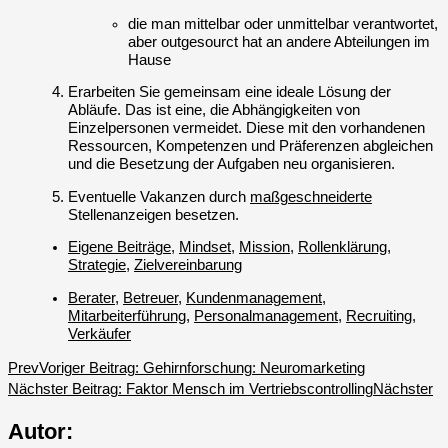
die man mittelbar oder unmittelbar verantwortet,
aber outgesourct hat an andere Abteilungen im
Hause
Erarbeiten Sie gemeinsam eine ideale Lösung der
Abläufe. Das ist eine, die Abhängigkeiten von
Einzelpersonen vermeidet. Diese mit den vorhandenen
Ressourcen, Kompetenzen und Präferenzen abgleichen
und die Besetzung der Aufgaben neu organisieren.
Eventuelle Vakanzen durch
maßgeschneiderte
Stellenanzeigen besetzen.
Eigene Beiträge
,
Mindset
,
Mission
,
Rollenklärung
,
Strategie
,
Zielvereinbarung
Berater
,
Betreuer
,
Kundenmanagement
,
Mitarbeiterführung
,
Personalmanagement
,
Recruiting
,
Verkäufer
Prev
Voriger Beitrag:
Gehirnforschung: Neuromarketing
Nächster Beitrag:
Faktor Mensch im Vertriebscontrolling
Nächster
Autor: