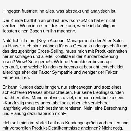
Hingegen frustriert ihn alles, was abstrakt und analytisch ist.
Der Kunde blafft ihn an und ist unwirsch? »Mich hat er nicht
verdient. Wenn ich es mir leisten kann, werde ich künftig am
liebsten einen Bogen um ihn machen«.
Natürlich ist er im (Key-) Account Management oder After-Sales
zu Hause. »Ich bin zuständig für das Gesamtkundengeschäft und
das dazugehörige Cross-Selling, muss mich mit Produkteinheiten
herumschlagen und allerlei Konflikte in der Kundenbeziehung
lösen? Wow! Sehr gerne!« Welche Produkte er bevorzugt
verkauft, und welche Kunden er bevorzugt besucht, entscheidet
allerdings eher der Faktor Sympathie und weniger der Faktor
Firmennutzen.
Er kann Kunden dazu bringen, nur seinetwegen und trotz eines
schlechteren Preises abzuschließen. Für seine Lieblingskunden
macht er alles. Manchmal viel zu viel, um noch rentabel zu sein.
»Kurzfristig mag es unrentabel sein, aber ich versichere,
langfristig wird es sich bestimmt rentieren. Nein, eine Berechnung
und Planung dazu habe ich nicht«.
»Ich soll mich im Vorfeld auf das Kundengespräch vorbereiten und
mir vorsorglich Produkt-Detailkenntnisse aneignen? Nicht nötig,