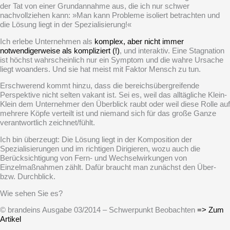
der Tat von einer Grundannahme aus, die ich nur schwer
nachvollziehen kann: »Man kann Probleme isoliert betrachten und
die Lösung liegt in der Spezialisierung!«
Ich erlebe Unternehmen als
komplex, aber nicht immer
notwendigerweise als kompliziert (!)
, und interaktiv. Eine Stagnation
ist höchst wahrscheinlich nur ein Symptom und die wahre Ursache
liegt woanders. Und sie hat meist mit Faktor Mensch zu tun.
Erschwe­rend kommt hinzu, dass die bereichs­über­grei­fende
Perspek­tive nicht selten vakant ist. Sei es, weil das alltäg­liche Klein-
Klein dem Unter­nehmer den Überblick raubt oder weil diese Rolle auf
mehrere Köpfe verteilt ist und niemand sich für das große Ganze
verant­wort­lich zeichnet/fühlt.
Ich bin überzeugt: Die Lösung liegt in der Komposition der
Spezialisierungen und im richtigen Dirigieren, wozu auch die
Berücksichtigung von Fern- und Wechselwirkungen von
Einzelmaßnahmen zählt. Dafür braucht man zunächst den Über-
bzw. Durchblick.
Wie sehen Sie es?
© brandeins Ausgabe 03/2014 – Schwerpunkt Beobachten
=> Zum
Artikel