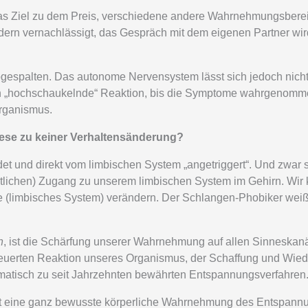
s Ziel zu dem Preis, verschiedene andere Wahrnehmungsbereiche
indern vernachlässigt, das Gespräch mit dem eigenen Partner wi
spalten. Das autonome Nervensystem lässt sich jedoch nicht ei
h „hochschaukelnde“ Reaktion, bis die Symptome wahrgenommen
Organismus.
iese zu keiner Verhaltensänderung?
det und direkt vom limbischen System „angetriggert“. Und zwar s
llentlichen) Zugang zu unserem limbischen System im Gehirn. Wi
(limbisches System) verändern. Der Schlangen-Phobiker weiß 
n
, ist die Schärfung unserer Wahrnehmung auf allen Sinneskan
uerten Reaktion unseres Organismus, der Schaffung und Wiede
omatisch zu seit Jahrzehnten bewährten Entspannungsverfahren
t eine ganz bewusste körperliche Wahrnehmung des Entspann