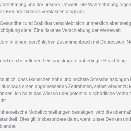
Wahrnehmung und der unserer Umwelt. Die Wahrnehmung eigener
des Freundeskreises verblassen langsam.
esundheit und Stabilität verschiebt sich unmerklich aber stetig
schöpfung dient. Eine riskante Verschiebung der Wertewelt.
sondern in einem persönlichen Zusammenbruch mit Depression,
nd den betroffenen Leistungsträgern unbedingte Beachtung – im
 deutlich, dass Menschen hohe und höchste Stressbelastungen la
t durchaus einen angemessenen Zeitrahmen, selbst wieder zu 
nen. Ich halte das Wissen über potentielle schädliche Verha
itt.
theoretische Modellvorstellungen bestätigen, wird die übermäßi
tandteil. Dies gilt insbesondere dann, wenn unser Denken un
blendet.