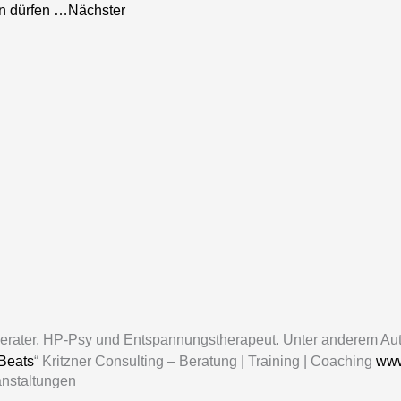
en dürfen …
Nächster
 Berater, HP-Psy und Entspannungstherapeut. Unter anderem Au
-Beats
“ Kritzner Consulting – Beratung | Training | Coaching
www
anstaltungen