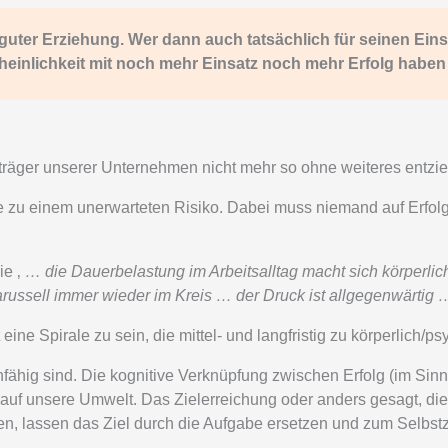
i guter Erziehung. Wer dann auch tatsächlich für seinen Eins
einlichkeit mit noch mehr Einsatz noch mehr Erfolg haben 
ungsträger unserer Unternehmen nicht mehr so ohne weiteres entz
rale zu einem unerwarteten Risiko. Dabei muss niemand auf Erfolg
ie ‚
… die Dauerbelastung im Arbeitsalltag macht sich körperli
ussell immer wieder im Kreis … der Druck ist allgegenwärtig 
eine Spirale zu sein, die mittel- und langfristig zu körperlich
ernfähig sind. Die kognitive Verknüpfung zwischen Erfolg (im 
e auf unsere Umwelt. Das Zielerreichung oder anders gesagt, 
den, lassen das Ziel durch die Aufgabe ersetzen und zum Selbs