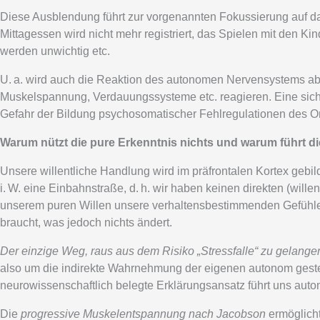
Diese Ausblendung führt zur vorgenannten Fokussierung auf da
Mittagessen wird nicht mehr registriert, das Spielen mit den K
werden unwichtig etc.
U. a. wird auch die Reaktion des autonomen Nervensystems abge
Muskelspannung, Verdauungssysteme etc. reagieren. Eine sic
Gefahr der Bildung psychosomatischer Fehlregulationen des 
Warum nützt die pure Erkenntnis nichts und warum führt d
Unsere willentliche Handlung wird im präfrontalen Kortex gebil
i. W. eine Einbahnstraße, d. h. wir haben keinen direkten (wi
unserem puren Willen unsere verhaltensbestimmenden Gefühle 
braucht, was jedoch nichts ändert.
Der einzige Weg, raus aus dem Risiko „Stressfalle“ zu gelange
also um die indirekte Wahrnehmung der eigenen autonom geste
neurowissenschaftlich belegte Erklärungsansatz führt uns aut
Die
progressive Muskelentspannung nach Jacobson
ermöglich