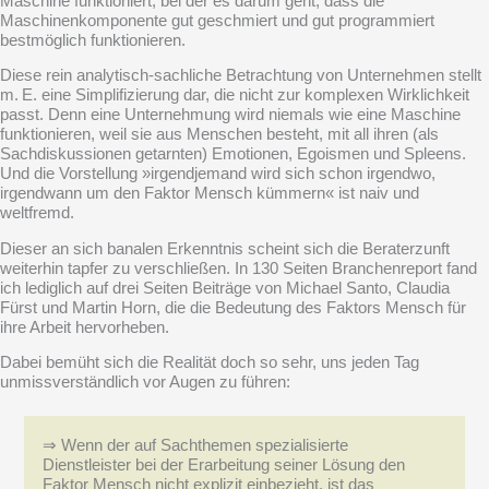
Maschine funktioniert, bei der es darum geht, dass die
Maschinenkomponente gut geschmiert und gut programmiert
bestmöglich funktionieren.
Diese rein analytisch-sachliche Betrachtung von Unternehmen stellt
m. E. eine Simplifizierung dar, die nicht zur komplexen Wirklichkeit
passt. Denn eine Unternehmung wird niemals wie eine Maschine
funktionieren, weil sie aus
Menschen
besteht, mit all ihren (als
Sachdiskussionen getarnten) Emotionen, Egoismen und Spleens.
Und die Vorstellung »irgendjemand wird sich schon irgendwo,
irgendwann um den Faktor Mensch kümmern« ist naiv und
weltfremd.
Dieser an sich banalen Erkenntnis scheint sich die Beraterzunft
weiterhin tapfer zu verschließen. In 130 Seiten Branchenreport fand
ich lediglich auf drei Seiten Beiträge von Michael Santo, Claudia
Fürst und Martin Horn, die die Bedeutung des Faktors Mensch für
ihre Arbeit hervorheben.
Dabei bemüht sich die Realität doch so sehr, uns jeden Tag
unmissverständlich vor Augen zu führen:
⇒ Wenn der auf Sachthemen spezialisierte
Dienstleister bei der Erarbeitung seiner Lösung den
Faktor Mensch nicht explizit einbezieht, ist das