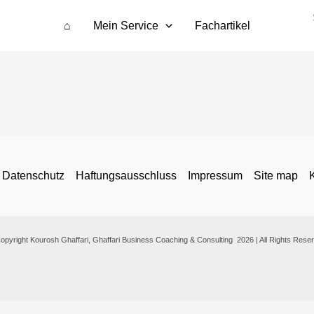
⌂
Mein Service
Fachartikel
Datenschutz
Haftungsausschluss
Impressum
Site map
opyright Kourosh Ghaffari, Ghaffari Business Coaching & Consulting 2026 | All Rights Rese