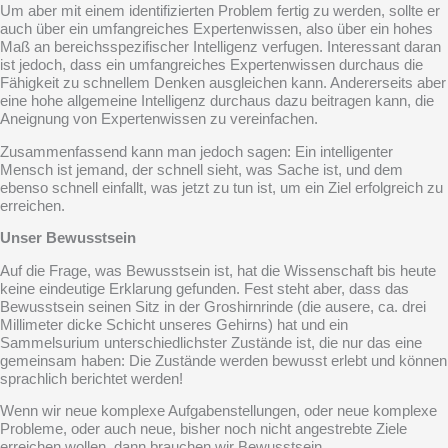
Um aber mit einem identifizierten Problem fertig zu werden, sollte er
auch über ein umfangreiches Expertenwissen, also über ein hohes
Maß an bereichsspezifischer Intelligenz verfugen. Interessant daran
ist jedoch, dass ein umfangreiches Expertenwissen durchaus die
Fähigkeit zu schnellem Denken ausgleichen kann. Andererseits aber
eine hohe allgemeine Intelligenz durchaus dazu beitragen kann, die
Aneignung von Expertenwissen zu vereinfachen.
Zusammenfassend kann man jedoch sagen: Ein intelligenter
Mensch ist jemand, der schnell sieht, was Sache ist, und dem
ebenso schnell einfallt, was jetzt zu tun ist, um ein Ziel erfolgreich zu
erreichen.
Unser Bewusstsein
Auf die Frage, was Bewusstsein ist, hat die Wissenschaft bis heute
keine eindeutige Erklarung gefunden. Fest steht aber, dass das
Bewusstsein seinen Sitz in der Groshirnrinde (die ausere, ca. drei
Millimeter dicke Schicht unseres Gehirns) hat und ein
Sammelsurium unterschiedlichster Zustände ist, die nur das eine
gemeinsam haben: Die Zustände werden bewusst erlebt und können
sprachlich berichtet werden!
Wenn wir neue komplexe Aufgabenstellungen, oder neue komplexe
Probleme, oder auch neue, bisher noch nicht angestrebte Ziele
erreichen wollen, dann brauchen wir Bewusstsein.