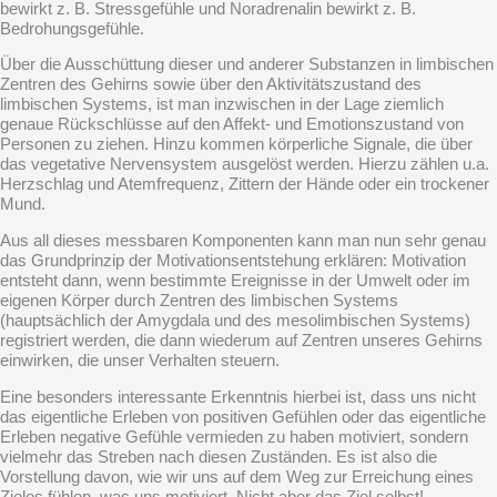
bewirkt z. B. Stressgefühle und Noradrenalin bewirkt z. B.
Bedrohungsgefühle.
Über die Ausschüttung dieser und anderer Substanzen in limbischen
Zentren des Gehirns sowie über den Aktivitätszustand des
limbischen Systems, ist man inzwischen in der Lage ziemlich
genaue Rückschlüsse auf den Affekt- und Emotionszustand von
Personen zu ziehen. Hinzu kommen körperliche Signale, die über
das vegetative Nervensystem ausgelöst werden. Hierzu zählen u.a.
Herzschlag und Atemfrequenz, Zittern der Hände oder ein trockener
Mund.
Aus all dieses messbaren Komponenten kann man nun sehr genau
das Grundprinzip der Motivationsentstehung erklären: Motivation
entsteht dann, wenn bestimmte Ereignisse in der Umwelt oder im
eigenen Körper durch Zentren des limbischen Systems
(hauptsächlich der Amygdala und des mesolimbischen Systems)
registriert werden, die dann wiederum auf Zentren unseres Gehirns
einwirken, die unser Verhalten steuern.
Eine besonders interessante Erkenntnis hierbei ist, dass uns nicht
das eigentliche Erleben von positiven Gefühlen oder das eigentliche
Erleben negative Gefühle vermieden zu haben motiviert, sondern
vielmehr das Streben nach diesen Zuständen. Es ist also die
Vorstellung davon, wie wir uns auf dem Weg zur Erreichung eines
Zieles fühlen, was uns motiviert. Nicht aber das Ziel selbst!