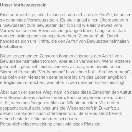
Unser Vorbewusstsein
Eine sehr wichtige, aber bislang oft vernachlässigte Größe, ist unser
so genanntes Vorbewusstsein. Es stellt quasi einen Übergang vom
unbewussten zum bewussten dar. Ob und wie leicht etwas vom
Vorbewusstsein ins Bewusstsein gelangen kann, hängt sehr stark
von den bislang noch wenig erforschten “Zensoren” ab. Dabei
handelt es sich um Kräfte, die den Aufruf von Bewusstseinsinhalten
kontrollieren.
Diese so genannten Zensoren können einerseits den Aufruf von
Bewusstseinsinhalten fordern, aber auch verhindern. Wenn letzteres
geschieht, geschieht nichts anderes als das, was bereits schon
Sigmund Freud als “Verdrängung” bezeichnet hat – Ein “Instrument”,
das bei vielen Menschen sehr beliebt ist, um das Leben angeblich
erträglicher zu machen, was aber in den meisten Fallen misslingt.
Aber auch der andere Weg, nämlich dass diese Zensoren den Aufruf
von Bewusstseinsinhalten fördern, kann unangenehm sein. Dann
z. B., wenn uns Sorgen schlaflose Nächte bereiten. Wir dürfen
gespannt darauf sein, was uns die Wissenschaft in Zukunft zu
diesen “Zensoren” noch offenbaren wird, denn eins steht bereits
schon heute fest: Sie nehmen bei unserer
Persönlichkeitsentwicklung einen wichtigen Platz ein.