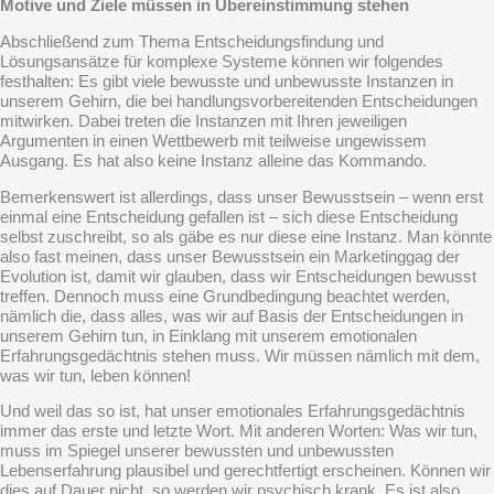
Motive und Ziele müssen in Übereinstimmung stehen
Abschließend zum Thema Entscheidungsfindung und
Lösungsansätze für komplexe Systeme können wir folgendes
festhalten: Es gibt viele bewusste und unbewusste Instanzen in
unserem Gehirn, die bei handlungsvorbereitenden Entscheidungen
mitwirken. Dabei treten die Instanzen mit Ihren jeweiligen
Argumenten in einen Wettbewerb mit teilweise ungewissem
Ausgang. Es hat also keine Instanz alleine das Kommando.
Bemerkenswert ist allerdings, dass unser Bewusstsein – wenn erst
einmal eine Entscheidung gefallen ist – sich diese Entscheidung
selbst zuschreibt, so als gäbe es nur diese eine Instanz. Man könnte
also fast meinen, dass unser Bewusstsein ein Marketinggag der
Evolution ist, damit wir glauben, dass wir Entscheidungen bewusst
treffen. Dennoch muss eine Grundbedingung beachtet werden,
nämlich die, dass alles, was wir auf Basis der Entscheidungen in
unserem Gehirn tun, in Einklang mit unserem emotionalen
Erfahrungsgedächtnis stehen muss. Wir müssen nämlich mit dem,
was wir tun, leben können!
Und weil das so ist, hat unser emotionales Erfahrungsgedächtnis
immer das erste und letzte Wort. Mit anderen Worten: Was wir tun,
muss im Spiegel unserer bewussten und unbewussten
Lebenserfahrung plausibel und gerechtfertigt erscheinen. Können wir
dies auf Dauer nicht, so werden wir psychisch krank. Es ist also