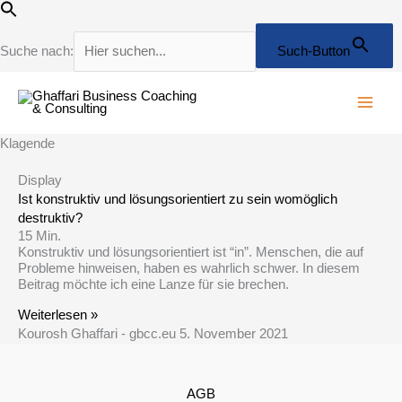
Zum
Inhalt
springen
Suche nach:
Such-Button
Klagende
Display
Ist konstruktiv und lösungsorientiert zu sein womöglich
destruktiv?
15
Min.
Konstruktiv und lösungsorientiert ist “in”. Menschen, die auf
Probleme hinweisen, haben es wahrlich schwer. In diesem
Beitrag möchte ich eine Lanze für sie brechen.
Weiterlesen »
Kourosh Ghaffari - gbcc.eu
5. November 2021
AGB