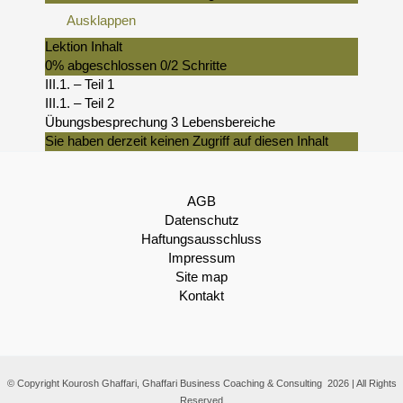
Ausklappen
Lektion Inhalt
0% abgeschlossen
0/2 Schritte
III.1. – Teil 1
III.1. – Teil 2
Übungsbesprechung 3 Lebensbereiche
Sie haben derzeit keinen Zugriff auf diesen Inhalt
AGB
Datenschutz
Haftungsausschluss
Impressum
Site map
Kontakt
© Copyright Kourosh Ghaffari, Ghaffari Business Coaching & Consulting 2026 | All Rights
Reserved