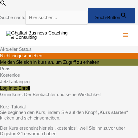
Zum
Inhalt
springen
Suche nach:
Such-Button
Ausklappen
Korrelationen
Ausklappen
Eine
Lektionen
Korrelationen
Eine
Lektionen
und
innere
und
innere
Kausalitäten
Landkarte
Kausalitäten
Landkarte
Aktueller Status
Nicht eingeschrieben
Melden Sie sich in kurs an, um Zugriff zu erhalten
Preis
Kostenlos
Jetzt anfangen
Log In to Enroll
Grundkurs: Der Beobachter und seine Wirklichkeit
Kurz-Tutorial
Sie beginnen den Kurs, indem Sie auf den Knopf „
Kurs starten
“
klicken und sich einschreiben.
Der Kurs erscheint hier als „kostenlos“, weil Sie ihn zuvor über
Digistore24 erworben haben.