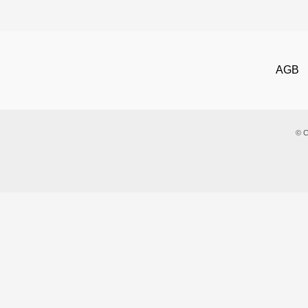
AGB
© C