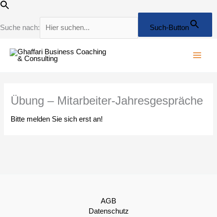
Zum
Inhalt
springen
Suche nach:
Such-Button
Übung – Mitarbeiter-Jahresgespräche
Bitte melden Sie sich erst an!
AGB
Datenschutz