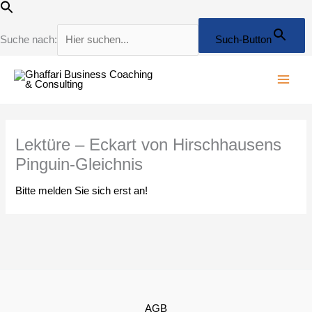
Zum
Inhalt
springen
Suche nach:
Such-Button
Lektüre – Eckart von Hirschhausens
Pinguin-Gleichnis
Bitte melden Sie sich erst an!
AGB