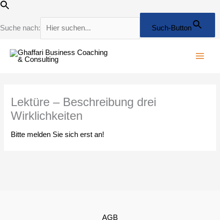
Zum
Inhalt
springen
Suche nach:
Such-Button
Lektüre – Beschreibung drei
Wirklichkeiten
Bitte melden Sie sich erst an!
AGB