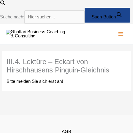
Zum
Inhalt
springen
Suche nach:
Such-Button
III.4. Lektüre – Eckart von
Hirschhausens Pinguin-Gleichnis
Bitte melden Sie sich erst an!
AGB