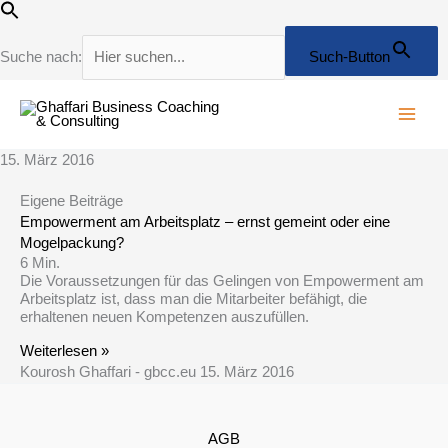
Zum
Inhalt
springen
Suche nach:
Such-Button
15. März 2016
Eigene Beiträge
Empowerment am Arbeitsplatz – ernst gemeint oder eine
Mogelpackung?
6
Min.
Die Voraussetzungen für das Gelingen von Empowerment am
Arbeitsplatz ist, dass man die Mitarbeiter befähigt, die
erhaltenen neuen Kompetenzen auszufüllen.
Weiterlesen »
Kourosh Ghaffari - gbcc.eu
15. März 2016
AGB